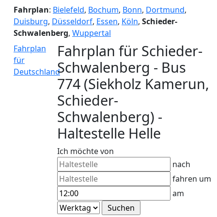
Fahrplan
:
Bielefeld
,
Bochum
,
Bonn
,
Dortmund
,
Duisburg
,
Düsseldorf
,
Essen
,
Köln
,
Schieder-
Schwalenberg
,
Wuppertal
Fahrplan für Schieder-
Fahrplan
für
Schwalenberg - Bus
Deutschland
774 (Siekholz Kamerun,
Schieder-
Schwalenberg) -
Haltestelle Helle
Ich möchte von
nach
fahren um
am