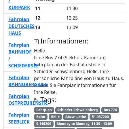
/
KURPARK
11
11:30
12
12:25
Fahrplan
DEUTSCHES
13
13:09
HAUS
Informationen:
Fahrplan
Helle
BAHNHOF
Linie Bus 774 (Siekholz Kamerun)
/
Fahrplan an der Bushaltestelle in
SCHIEDERSEE
Schieder-Schwalenberg Helle. Ihre
Fahrplan
persönliche Fahrpläne von Haus zu Haus.
BAHNÜBERGANG
Finden Sie Fahrplaninformationen für
Ihre Reise.
Fahrplan
Tags:
OSTPREUßENSTR.
Fahrplan
Schieder-Schwalenberg
Bus 774
Fahrplan
Bahn
Helle
Abzw. Lothe
51.937200
SEEBLICK
9.146200
Monday to Monday, 11:30 - 13:09