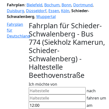
Fahrplan
:
Bielefeld
,
Bochum
,
Bonn
,
Dortmund
,
Duisburg
,
Düsseldorf
,
Essen
,
Köln
,
Schieder-
Schwalenberg
,
Wuppertal
Fahrplan für Schieder-
Fahrplan
für
Schwalenberg - Bus
Deutschland
774 (Siekholz Kamerun,
Schieder-
Schwalenberg) -
Haltestelle
Beethovenstraße
Ich möchte von
nach
fahren um
am