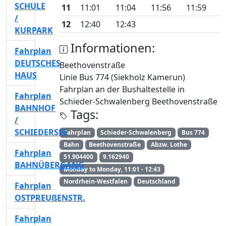
SCHULE
11
11:01
11:04
11:56
11:59
/
12
12:40
12:43
KURPARK
Informationen:
Fahrplan
DEUTSCHES
Beethovenstraße
HAUS
Linie Bus 774 (Siekholz Kamerun)
Fahrplan an der Bushaltestelle in
Fahrplan
Schieder-Schwalenberg Beethovenstraße
BAHNHOF
Tags:
/
SCHIEDERSEE
Fahrplan
Schieder-Schwalenberg
Bus 774
Bahn
Beethovenstraße
Abzw. Lothe
Fahrplan
51.904400
9.162940
BAHNÜBERGANG
Monday to Monday, 11:01 - 12:43
Nordrhein-Westfalen
Deutschland
Fahrplan
OSTPREUßENSTR.
Fahrplan