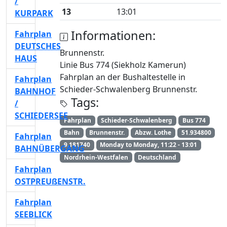
/
13
13:01
KURPARK
Informationen:
Fahrplan
DEUTSCHES
Brunnenstr.
HAUS
Linie Bus 774 (Siekholz Kamerun)
Fahrplan an der Bushaltestelle in
Fahrplan
Schieder-Schwalenberg Brunnenstr.
BAHNHOF
Tags:
/
SCHIEDERSEE
Fahrplan
Schieder-Schwalenberg
Bus 774
Bahn
Brunnenstr.
Abzw. Lothe
51.934800
Fahrplan
9.181740
Monday to Monday, 11:22 - 13:01
BAHNÜBERGANG
Nordrhein-Westfalen
Deutschland
Fahrplan
OSTPREUßENSTR.
Fahrplan
SEEBLICK