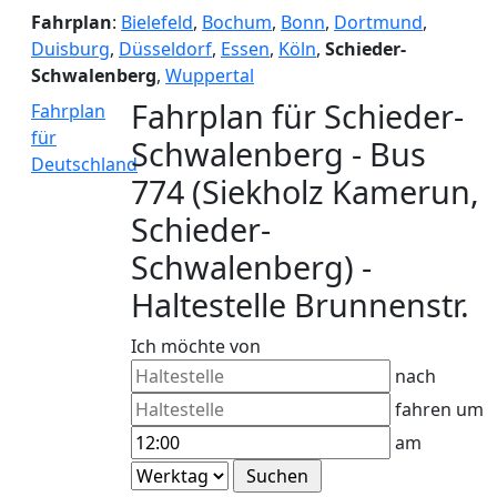
Fahrplan
:
Bielefeld
,
Bochum
,
Bonn
,
Dortmund
,
Duisburg
,
Düsseldorf
,
Essen
,
Köln
,
Schieder-
Schwalenberg
,
Wuppertal
Fahrplan für Schieder-
Fahrplan
für
Schwalenberg - Bus
Deutschland
774 (Siekholz Kamerun,
Schieder-
Schwalenberg) -
Haltestelle Brunnenstr.
Ich möchte von
nach
fahren um
am