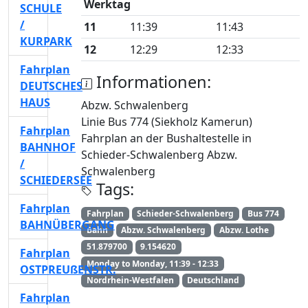
Werktag
SCHULE
/
11
11:39
11:43
KURPARK
12
12:29
12:33
Fahrplan
Informationen:
DEUTSCHES
HAUS
Abzw. Schwalenberg
Linie Bus 774 (Siekholz Kamerun)
Fahrplan
Fahrplan an der Bushaltestelle in
BAHNHOF
Schieder-Schwalenberg Abzw.
/
Schwalenberg
SCHIEDERSEE
Tags:
Fahrplan
Fahrplan
Schieder-Schwalenberg
Bus 774
BAHNÜBERGANG
Bahn
Abzw. Schwalenberg
Abzw. Lothe
51.879700
9.154620
Fahrplan
Monday to Monday, 11:39 - 12:33
OSTPREUßENSTR.
Nordrhein-Westfalen
Deutschland
Fahrplan