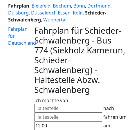
Fahrplan
:
Bielefeld
,
Bochum
,
Bonn
,
Dortmund
,
Duisburg
,
Düsseldorf
,
Essen
,
Köln
,
Schieder-
Schwalenberg
,
Wuppertal
Fahrplan für Schieder-
Fahrplan
für
Schwalenberg - Bus
Deutschland
774 (Siekholz Kamerun,
Schieder-
Schwalenberg) -
Haltestelle Abzw.
Schwalenberg
Ich möchte von
nach
fahren um
am