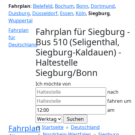
Fahrplan
:
Bielefeld
,
Bochum
,
Bonn
,
Dortmund
,
Duisburg
,
Düsseldorf
,
Essen
,
Köln
,
Siegburg
,
Wuppertal
Fahrplan für Siegburg -
Fahrplan
für
Bus 510 (Seligenthal,
Deutschland
Siegburg-Kaldauen) -
Haltestelle
Siegburg/Bonn
Ich möchte von
nach
fahren um
am
Fahrplan
Startseite
Deutschland
Nordrhein-Westfalen
Siegburg