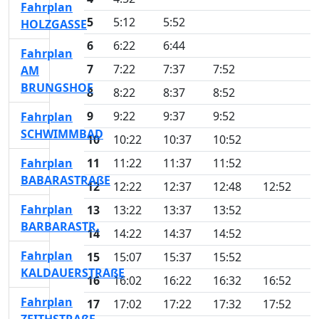
Fahrplan
5
5:12
5:52
HOLZGASSE
6
6:22
6:44
Fahrplan
7
7:22
7:37
7:52
AM
BRUNGSHOF
8
8:22
8:37
8:52
9
9:22
9:37
9:52
Fahrplan
SCHWIMMBAD
10
10:22
10:37
10:52
Fahrplan
11
11:22
11:37
11:52
BABARASTRAßE
12
12:22
12:37
12:48
12:52
Fahrplan
13
13:22
13:37
13:52
BARBARASTR.
14
14:22
14:37
14:52
Fahrplan
15
15:07
15:37
15:52
KALDAUERSTRAßE
16
16:02
16:22
16:32
16:52
Fahrplan
17
17:02
17:22
17:32
17:52