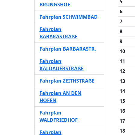
5
BRUNGSHOF
6
Fahrplan SCHWIMMBAD
7
Fahrplan
8
BABARASTRAßE
9
Fahrplan BARBARASTR.
10
Fahrplan
11
KALDAUERSTRAßE
12
Fahrplan ZEITHSTRAßE
13
14
Fahrplan AN DEN
HÖFEN
15
16
Fahrplan
WALDFRIEDHOF
17
18
Fahrplan