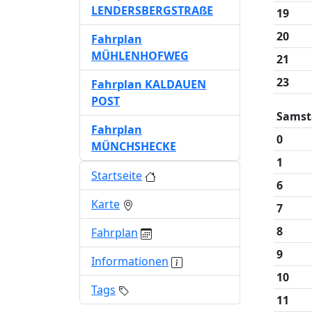
LENDERSBERGSTRAßE
19
20
Fahrplan
MÜHLENHOFWEG
21
23
Fahrplan KALDAUEN
POST
Samst
Fahrplan
0
MÜNCHSHECKE
1
Startseite
6
Karte
7
8
Fahrplan
9
Informationen
10
Tags
11