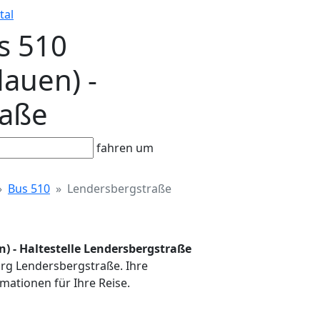
tal
s 510
dauen) -
raße
fahren um
Bus 510
Lendersbergstraße
n) - Haltestelle Lendersbergstraße
burg Lendersbergstraße. Ihre
mationen für Ihre Reise.