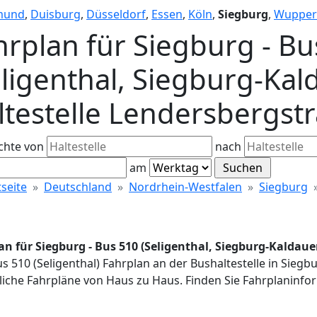
mund
,
Duisburg
,
Düsseldorf
,
Essen
,
Köln
,
Siegburg
,
Wupper
hrplan für Siegburg - Bu
eligenthal, Siegburg-Kal
ltestelle Lendersbergst
chte von
nach
am
tseite
Deutschland
Nordrhein-Westfalen
Siegburg
an für Siegburg - Bus 510 (Seligenthal, Siegburg-Kaldaue
us 510 (Seligenthal) Fahrplan an der Bushaltestelle in Sieg
iche Fahrpläne von Haus zu Haus. Finden Sie Fahrplaninfor