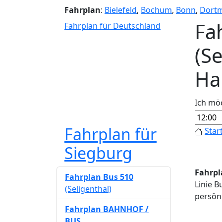
Fahrplan
:
Bielefeld
,
Bochum
,
Bonn
,
Dort
Fa
Fahrplan für Deutschland
(S
Ha
Ich mö
Fahrplan für
Star
Siegburg
Fahrpl
Fahrplan Bus 510
Linie B
(Seligenthal)
persönl
Fahrplan BAHNHOF /
BUS