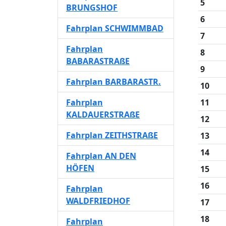
5
BRUNGSHOF
6
Fahrplan SCHWIMMBAD
7
Fahrplan
8
BABARASTRAßE
9
Fahrplan BARBARASTR.
10
Fahrplan
11
KALDAUERSTRAßE
12
Fahrplan ZEITHSTRAßE
13
14
Fahrplan AN DEN
HÖFEN
15
16
Fahrplan
WALDFRIEDHOF
17
18
Fahrplan