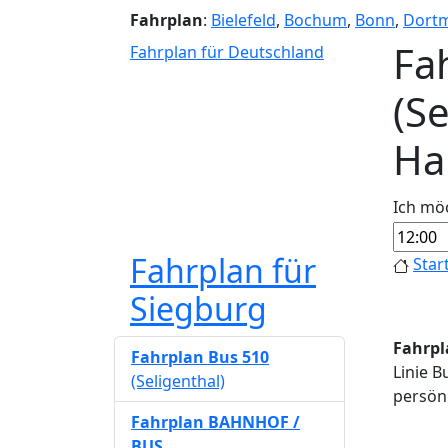
Fahrplan
:
Bielefeld
,
Bochum
,
Bonn
,
Dort
Fa
Fahrplan für Deutschland
(S
Ha
Ich mö
Fahrplan für
Star
Siegburg
Fahrpl
Fahrplan Bus 510
Linie B
(Seligenthal)
persönl
Fahrplan BAHNHOF /
BUS