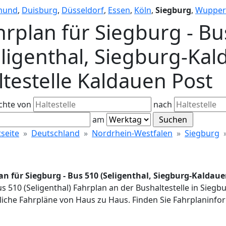
mund
,
Duisburg
,
Düsseldorf
,
Essen
,
Köln
,
Siegburg
,
Wupper
hrplan für Siegburg - Bu
eligenthal, Siegburg-Kal
ltestelle Kaldauen Post
chte von
nach
am
tseite
Deutschland
Nordrhein-Westfalen
Siegburg
an für Siegburg - Bus 510 (Seligenthal, Siegburg-Kaldaue
us 510 (Seligenthal) Fahrplan an der Bushaltestelle in Siegb
iche Fahrpläne von Haus zu Haus. Finden Sie Fahrplaninfor