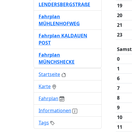
LENDERSBERGSTRAßE
19
20
Fahrplan
MÜHLENHOFWEG
21
23
Fahrplan KALDAUEN
POST
Samst
Fahrplan
0
MÜNCHSHECKE
1
Startseite
6
Karte
7
8
Fahrplan
9
Informationen
10
Tags
11