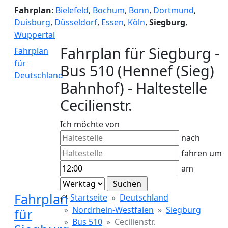
Fahrplan
:
Bielefeld
,
Bochum
,
Bonn
,
Dortmund
,
Duisburg
,
Düsseldorf
,
Essen
,
Köln
,
Siegburg
,
Wuppertal
Fahrplan für Siegburg -
Fahrplan
für
Bus 510 (Hennef (Sieg)
Deutschland
Bahnhof) - Haltestelle
Cecilienstr.
Ich möchte von
nach
fahren um
am
Fahrplan
Startseite
Deutschland
Nordrhein-Westfalen
Siegburg
für
Bus 510
Cecilienstr.