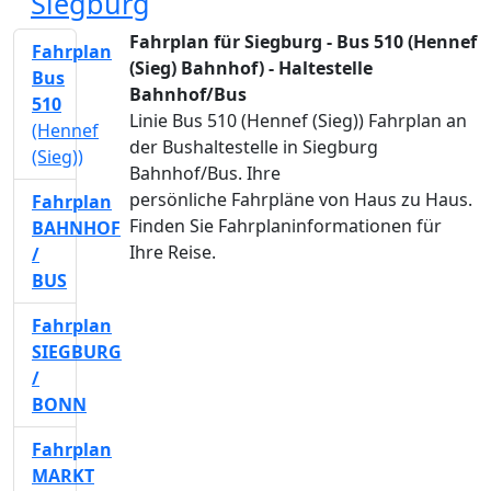
Siegburg
Fahrplan für Siegburg - Bus 510 (Hennef
Fahrplan
(Sieg) Bahnhof) - Haltestelle
Bus
Bahnhof/Bus
510
Linie Bus 510 (Hennef (Sieg)) Fahrplan an
(Hennef
der Bushaltestelle in Siegburg
(Sieg))
Bahnhof/Bus. Ihre
persönliche Fahrpläne von Haus zu Haus.
Fahrplan
Finden Sie Fahrplaninformationen für
BAHNHOF
Ihre Reise.
/
BUS
Fahrplan
SIEGBURG
/
BONN
Fahrplan
MARKT