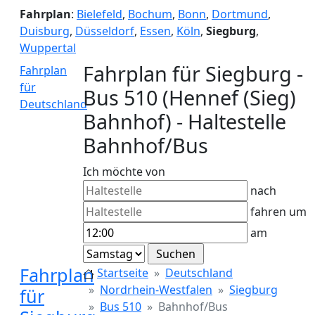
Fahrplan
:
Bielefeld
,
Bochum
,
Bonn
,
Dortmund
,
Duisburg
,
Düsseldorf
,
Essen
,
Köln
,
Siegburg
,
Wuppertal
Fahrplan für Siegburg -
Fahrplan
für
Bus 510 (Hennef (Sieg)
Deutschland
Bahnhof) - Haltestelle
Bahnhof/Bus
Ich möchte von
nach
fahren um
am
Fahrplan
Startseite
Deutschland
Nordrhein-Westfalen
Siegburg
für
Bus 510
Bahnhof/Bus