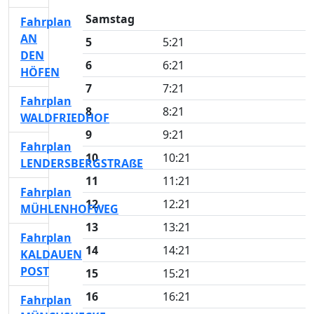
Samstag
Fahrplan
AN
5
5:21
DEN
6
6:21
HÖFEN
7
7:21
Fahrplan
8
8:21
WALDFRIEDHOF
9
9:21
Fahrplan
10
10:21
LENDERSBERGSTRAßE
11
11:21
Fahrplan
12
12:21
MÜHLENHOFWEG
13
13:21
Fahrplan
14
14:21
KALDAUEN
POST
15
15:21
16
16:21
Fahrplan