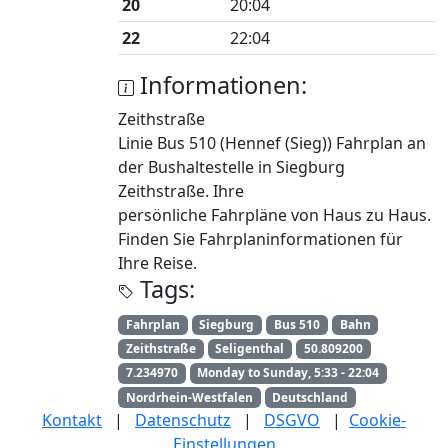
20
20:04
22
22:04
Informationen:
Zeithstraße
Linie Bus 510 (Hennef (Sieg)) Fahrplan an
der Bushaltestelle in Siegburg
Zeithstraße. Ihre
persönliche Fahrpläne von Haus zu Haus.
Finden Sie Fahrplaninformationen für
Ihre Reise.
Tags:
Fahrplan
Siegburg
Bus 510
Bahn
Zeithstraße
Seligenthal
50.809200
7.234970
Monday to Sunday, 5:33 - 22:04
Nordrhein-Westfalen
Deutschland
Kontakt
|
Datenschutz
|
DSGVO
|
Cookie-
Einstellungen