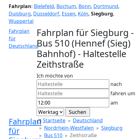
Fahrplan
:
Bielefeld
,
Bochum
,
Bonn
,
Dortmund
,
Duisburg
,
Düsseldorf
,
Essen
,
Köln
,
Siegburg
,
Wuppertal
Fahrplan für Siegburg -
Fahrplan
für
Bus 510 (Hennef (Sieg)
Deutschland
Bahnhof) - Haltestelle
Zeithstraße
Ich möchte von
nach
fahren um
am
Fahrplan
Startseite
Deutschland
Nordrhein-Westfalen
Siegburg
für
Bus 510
Zeithstraße