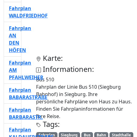
Fahrplan
WALDFRIEDHOF
Fahrplan
AN
DEN
HÖFEN
Karte:
Fahrplan
Informationen:
AM
PFAHLWEIHER
Bus 510
Fahrplan der Linie Bus 510 (Siegburg
Fahrplan
Bahnhof) in Siegburg. Ihre
BABARASTRAßE
persönliche Fahrpläne von Haus zu Haus.
Finden Sie Fahrplaninformationen für
Fahrplan
Ihre Reise.
BARBARASTR.
Tags:
Fahrplan
Fahrplan
Siegburg
Bus
Bahn
Stadthalle