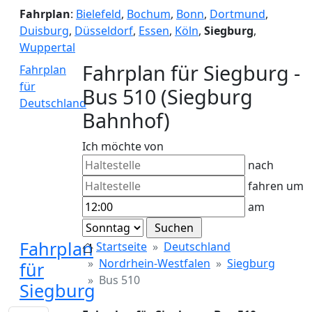
Fahrplan
:
Bielefeld
,
Bochum
,
Bonn
,
Dortmund
,
Duisburg
,
Düsseldorf
,
Essen
,
Köln
,
Siegburg
,
Wuppertal
Fahrplan für Siegburg -
Fahrplan
für
Bus 510 (Siegburg
Deutschland
Bahnhof)
Ich möchte von
nach
fahren um
am
Fahrplan
Startseite
Deutschland
Nordrhein-Westfalen
Siegburg
für
Bus 510
Siegburg