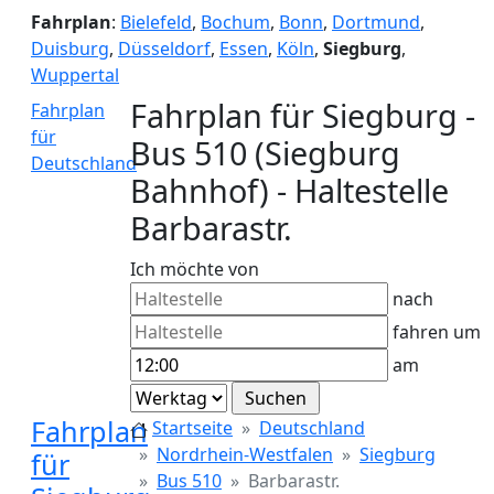
Fahrplan
:
Bielefeld
,
Bochum
,
Bonn
,
Dortmund
,
Duisburg
,
Düsseldorf
,
Essen
,
Köln
,
Siegburg
,
Wuppertal
Fahrplan für Siegburg -
Fahrplan
für
Bus 510 (Siegburg
Deutschland
Bahnhof) - Haltestelle
Barbarastr.
Ich möchte von
nach
fahren um
am
Fahrplan
Startseite
Deutschland
Nordrhein-Westfalen
Siegburg
für
Bus 510
Barbarastr.