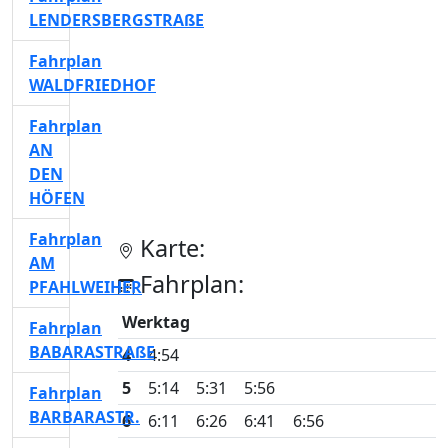
LENDERSBERGSTRAßE
Fahrplan
WALDFRIEDHOF
Fahrplan
AN
DEN
HÖFEN
Fahrplan
Karte:
AM
Fahrplan:
PFAHLWEIHER
Werktag
Fahrplan
BABARASTRAßE
4
4:54
5
5:14
5:31
5:56
Fahrplan
BARBARASTR.
6
6:11
6:26
6:41
6:56