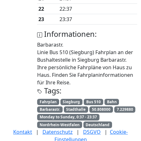
22
22:37
23
23:37
Informationen:
Barbarastr.
Linie Bus 510 (Siegburg) Fahrplan an der
Bushaltestelle in Siegburg Barbarastr.
Ihre persönliche Fahrpläne von Haus zu
Haus. Finden Sie Fahrplaninformationen
für Ihre Reise.
Tags:
Fahrplan
Siegburg
Bus 510
Bahn
Barbarastr.
Stadthalle
50.808000
7.229880
Monday to Sunday, 0:37 - 23:37
Nordrhein-Westfalen
Deutschland
Kontakt
|
Datenschutz
|
DSGVO
|
Cookie-
Einstellungen