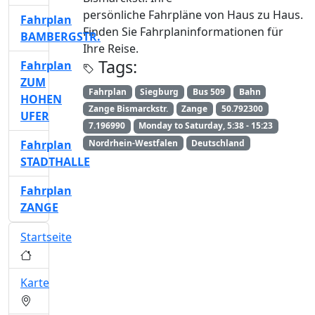
persönliche Fahrpläne von Haus zu Haus.
Fahrplan
Finden Sie Fahrplaninformationen für
BAMBERGSTR.
Ihre Reise.
Tags:
Fahrplan
ZUM
Fahrplan
Siegburg
Bus 509
Bahn
HOHEN
Zange Bismarckstr.
Zange
50.792300
UFER
7.196990
Monday to Saturday, 5:38 - 15:23
Nordrhein-Westfalen
Deutschland
Fahrplan
STADTHALLE
Fahrplan
ZANGE
Startseite
Karte