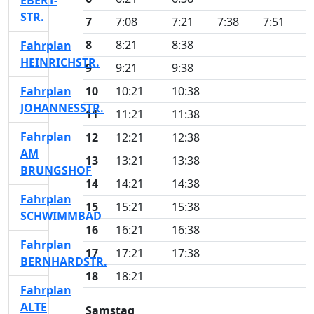
EBERT-
STR.
7
7:08
7:21
7:38
7:51
8
8:21
8:38
Fahrplan
HEINRICHSTR.
9
9:21
9:38
Fahrplan
10
10:21
10:38
JOHANNESSTR.
11
11:21
11:38
Fahrplan
12
12:21
12:38
AM
13
13:21
13:38
BRUNGSHOF
14
14:21
14:38
Fahrplan
15
15:21
15:38
SCHWIMMBAD
16
16:21
16:38
Fahrplan
17
17:21
17:38
BERNHARDSTR.
18
18:21
Fahrplan
ALTE
Samstag