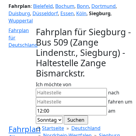
Fahrplan
:
Bielefeld
,
Bochum
,
Bonn
,
Dortmund
,
Duisburg
,
Düsseldorf
,
Essen
,
Köln
,
Siegburg
,
Wuppertal
Fahrplan für Siegburg -
Fahrplan
für
Bus 509 (Zange
Deutschland
Lindenstr., Siegburg) -
Haltestelle Zange
Bismarckstr.
Ich möchte von
nach
fahren um
am
Fahrplan
Startseite
Deutschland
Nordrhein-Westfalen
Siegburg