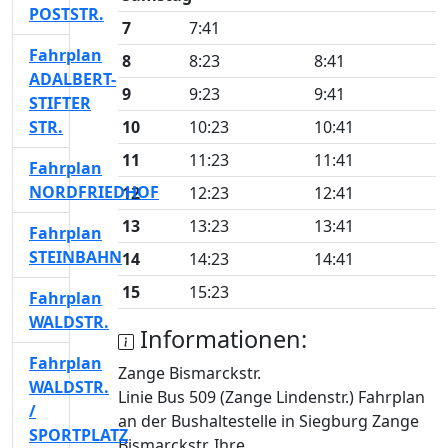
POSTSTR.
7
7:41
Fahrplan
8
8:23
8:41
ADALBERT-
9
9:23
9:41
STIFTER
STR.
10
10:23
10:41
11
11:23
11:41
Fahrplan
NORDFRIEDHOF
12
12:23
12:41
13
13:23
13:41
Fahrplan
STEINBAHN
14
14:23
14:41
15
15:23
Fahrplan
WALDSTR.
Informationen:
Fahrplan
Zange Bismarckstr.
WALDSTR.
Linie Bus 509 (Zange Lindenstr.) Fahrplan
/
an der Bushaltestelle in Siegburg Zange
SPORTPLATZ
Bismarckstr. Ihre