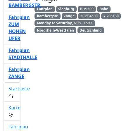
BAMBERGSTR.
Fahrplan
Siegburg
Bus 509
Bahn
Bambergstr.
Zange
50.804500
7.208130
Fahrplan
Monday to Saturday, 6:08 - 15:11
ZUM
Nordrhein-Westfalen
Deutschland
HOHEN
UFER
Fahrplan
STADTHALLE
Fahrplan
ZANGE
Startseite
Karte
Fahrplan