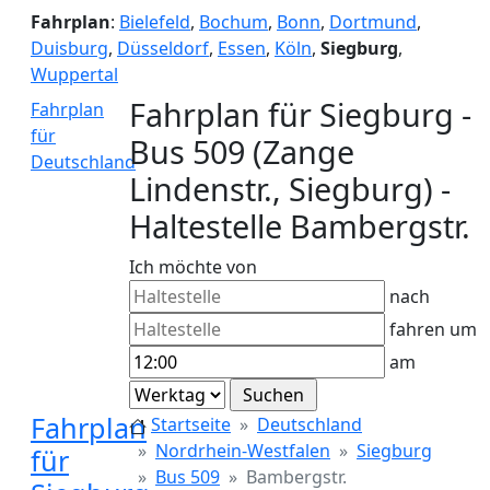
Fahrplan
:
Bielefeld
,
Bochum
,
Bonn
,
Dortmund
,
Duisburg
,
Düsseldorf
,
Essen
,
Köln
,
Siegburg
,
Wuppertal
Fahrplan für Siegburg -
Fahrplan
für
Bus 509 (Zange
Deutschland
Lindenstr., Siegburg) -
Haltestelle Bambergstr.
Ich möchte von
nach
fahren um
am
Fahrplan
Startseite
Deutschland
Nordrhein-Westfalen
Siegburg
für
Bus 509
Bambergstr.