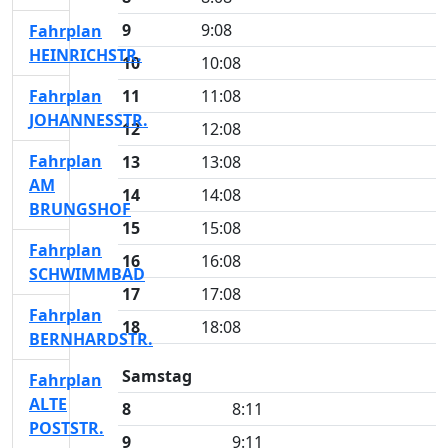
9
9:08
Fahrplan
HEINRICHSTR.
10
10:08
Fahrplan
11
11:08
JOHANNESSTR.
12
12:08
Fahrplan
13
13:08
AM
14
14:08
BRUNGSHOF
15
15:08
Fahrplan
16
16:08
SCHWIMMBAD
17
17:08
Fahrplan
18
18:08
BERNHARDSTR.
Samstag
Fahrplan
ALTE
8
8:11
POSTSTR.
9
9:11