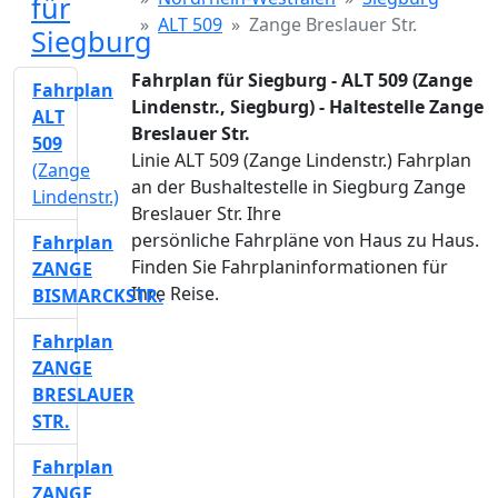
für
ALT 509
Zange Breslauer Str.
Siegburg
Fahrplan für Siegburg - ALT 509 (Zange
Fahrplan
Lindenstr., Siegburg) - Haltestelle Zange
ALT
Breslauer Str.
509
Linie ALT 509 (Zange Lindenstr.) Fahrplan
(Zange
an der Bushaltestelle in Siegburg Zange
Lindenstr.)
Breslauer Str. Ihre
persönliche Fahrpläne von Haus zu Haus.
Fahrplan
Finden Sie Fahrplaninformationen für
ZANGE
Ihre Reise.
BISMARCKSTR.
Fahrplan
ZANGE
BRESLAUER
STR.
Fahrplan
ZANGE