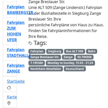
Zange Breslauer Str.
Fahrplan
Linie ALT 509 (Zange Lindenstr.) Fahrplan
BAMBERGSTR.
an der Bushaltestelle in Siegburg Zange
Breslauer Str. Ihre
Fahrplan
persönliche Fahrpläne von Haus zu Haus.
ZUM
Finden Sie Fahrplaninformationen für
HOHEN
Ihre Reise.
UFER
Tags:
Fahrplan
Fahrplan
Siegburg
Bus ALT 509
Bahn
STADTHALLE
Zange Breslauer Str.
Zange
50.794500
7.195360
Monday to Sunday, 15:43 - 21:24
Fahrplan
Nordrhein-Westfalen
Deutschland
ZANGE
Startseite
Karte