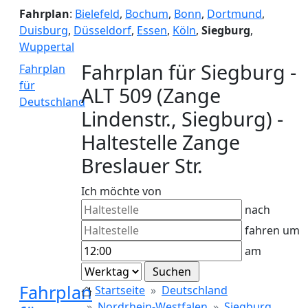
Fahrplan
:
Bielefeld
,
Bochum
,
Bonn
,
Dortmund
,
Duisburg
,
Düsseldorf
,
Essen
,
Köln
,
Siegburg
,
Wuppertal
Fahrplan für Siegburg -
Fahrplan
für
ALT 509 (Zange
Deutschland
Lindenstr., Siegburg) -
Haltestelle Zange
Breslauer Str.
Ich möchte von
nach
fahren um
am
Fahrplan
Startseite
Deutschland
Nordrhein-Westfalen
Siegburg