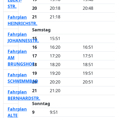
EBERT-
STR.
20
20:18
20:48
21
21:18
Fahrplan
HEINRICHSTR.
Samstag
Fahrplan
15
15:51
JOHANNESSTR.
16
16:20
16:51
Fahrplan
17
17:20
17:51
AM
BRUNGSHOF
18
18:20
18:51
19
19:20
19:51
Fahrplan
SCHWIMMBAD
20
20:20
20:51
21
21:20
Fahrplan
BERNHARDSTR.
Sonntag
Fahrplan
9
9:51
ALTE