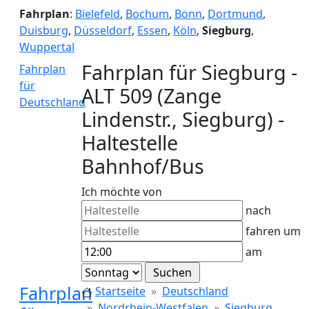
Fahrplan
:
Bielefeld
,
Bochum
,
Bonn
,
Dortmund
,
Duisburg
,
Düsseldorf
,
Essen
,
Köln
,
Siegburg
,
Wuppertal
Fahrplan für Siegburg -
Fahrplan
für
ALT 509 (Zange
Deutschland
Lindenstr., Siegburg) -
Haltestelle
Bahnhof/Bus
Ich möchte von
nach
fahren um
am
Fahrplan
Startseite
Deutschland
Nordrhein-Westfalen
Siegburg