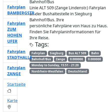
Bahnhof/Bus
Fahrplan
Linie ALT 509 (Zange Lindenstr.) Fahrplan
BAMBERGSTR.
an der Bushaltestelle in Siegburg
Bahnhof/Bus. Ihre
Fahrplan
persönliche Fahrpläne von Haus zu Haus.
ZUM
Finden Sie Fahrplaninformationen für
HOHEN
Ihre Reise.
UFER
Tags:
Fahrplan
Fahrplan
Siegburg
Bus ALT 509
Bahn
STADTHALLE
Bahnhof/Bus
Zange
0.000000
0.000000
Monday to Sunday, 15:51 - 21:20
Fahrplan
Nordrhein-Westfalen
Deutschland
ZANGE
Startseite
Karte