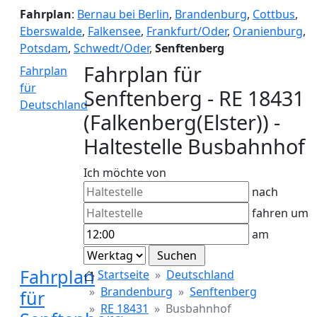
Fahrplan
:
Bernau bei Berlin
,
Brandenburg
,
Cottbus
,
Eberswalde
,
Falkensee
,
Frankfurt/Oder
,
Oranienburg
,
Potsdam
,
Schwedt/Oder
,
Senftenberg
Fahrplan für
Fahrplan
für
Senftenberg - RE 18431
Deutschland
(Falkenberg(Elster)) -
Haltestelle Busbahnhof
Ich möchte von
nach
fahren um
am
Fahrplan
Startseite
Deutschland
Brandenburg
Senftenberg
für
RE 18431
Busbahnhof