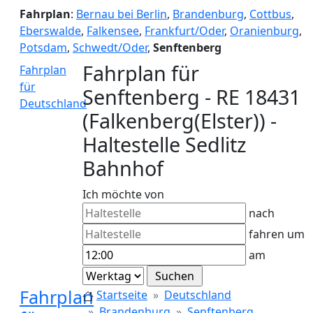
Fahrplan
:
Bernau bei Berlin
,
Brandenburg
,
Cottbus
,
Eberswalde
,
Falkensee
,
Frankfurt/Oder
,
Oranienburg
,
Potsdam
,
Schwedt/Oder
,
Senftenberg
Fahrplan für
Fahrplan
für
Senftenberg - RE 18431
Deutschland
(Falkenberg(Elster)) -
Haltestelle Sedlitz
Bahnhof
Ich möchte von
nach
fahren um
am
Fahrplan
Startseite
Deutschland
Brandenburg
Senftenberg