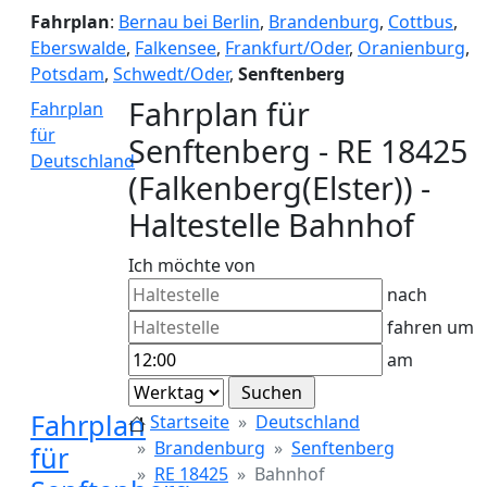
Fahrplan
:
Bernau bei Berlin
,
Brandenburg
,
Cottbus
,
Eberswalde
,
Falkensee
,
Frankfurt/Oder
,
Oranienburg
,
Potsdam
,
Schwedt/Oder
,
Senftenberg
Fahrplan für
Fahrplan
für
Senftenberg - RE 18425
Deutschland
(Falkenberg(Elster)) -
Haltestelle Bahnhof
Ich möchte von
nach
fahren um
am
Fahrplan
Startseite
Deutschland
Brandenburg
Senftenberg
für
RE 18425
Bahnhof