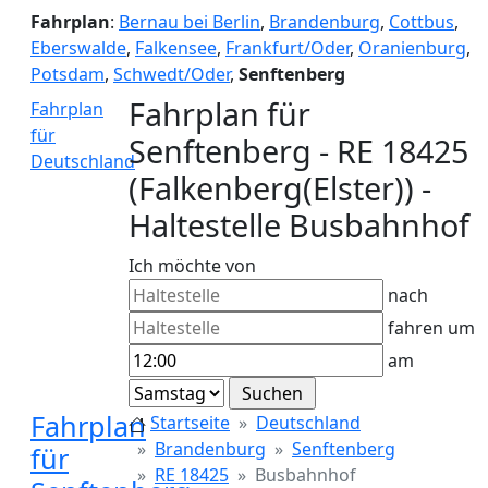
Fahrplan
:
Bernau bei Berlin
,
Brandenburg
,
Cottbus
,
Eberswalde
,
Falkensee
,
Frankfurt/Oder
,
Oranienburg
,
Potsdam
,
Schwedt/Oder
,
Senftenberg
Fahrplan für
Fahrplan
für
Senftenberg - RE 18425
Deutschland
(Falkenberg(Elster)) -
Haltestelle Busbahnhof
Ich möchte von
nach
fahren um
am
Fahrplan
Startseite
Deutschland
Brandenburg
Senftenberg
für
RE 18425
Busbahnhof