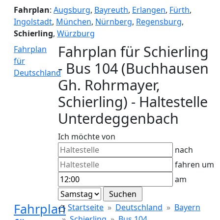
Fahrplan
:
Augsburg
,
Bayreuth
,
Erlangen
,
Fürth
,
Ingolstadt
,
München
,
Nürnberg
,
Regensburg
,
Schierling
,
Würzburg
Fahrplan für Schierling
Fahrplan
für
- Bus 104 (Buchhausen
Deutschland
Gh. Rohrmayer,
Schierling) - Haltestelle
Unterdeggenbach
Ich möchte von
nach
fahren um
am
Fahrplan
Startseite
Deutschland
Bayern
Schierling
Bus 104