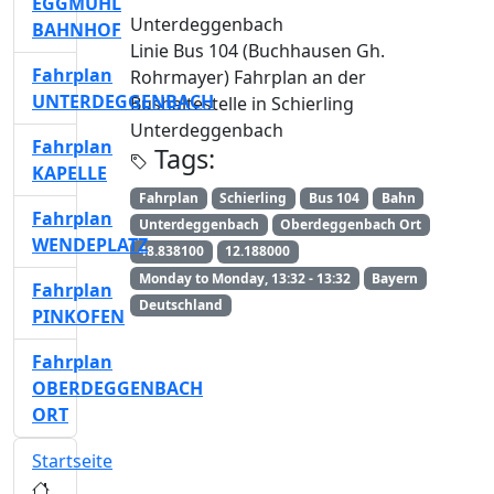
EGGMÜHL
Unterdeggenbach
BAHNHOF
Linie Bus 104 (Buchhausen Gh.
Fahrplan
Rohrmayer) Fahrplan an der
UNTERDEGGENBACH
Bushaltestelle in Schierling
Unterdeggenbach
Fahrplan
Tags:
KAPELLE
Fahrplan
Schierling
Bus 104
Bahn
Fahrplan
Unterdeggenbach
Oberdeggenbach Ort
WENDEPLATZ
48.838100
12.188000
Monday to Monday, 13:32 - 13:32
Bayern
Fahrplan
Deutschland
PINKOFEN
Fahrplan
OBERDEGGENBACH
ORT
Startseite