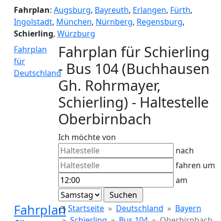
Fahrplan
:
Augsburg
,
Bayreuth
,
Erlangen
,
Fürth
,
Ingolstadt
,
München
,
Nürnberg
,
Regensburg
,
Schierling
,
Würzburg
Fahrplan für Schierling
Fahrplan
für
- Bus 104 (Buchhausen
Deutschland
Gh. Rohrmayer,
Schierling) - Haltestelle
Oberbirnbach
Ich möchte von
nach
fahren um
am
Fahrplan
Startseite
Deutschland
Bayern
Schierling
Bus 104
Oberbirnbach