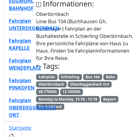
EGGMÜHL
Informationen:
BAHNHOF
Oberbirnbach
Fahrplan
Linie Bus 104 (Buchhausen Gh.
UNTERDEGGENBACH
Rohrmayer) Fahrplan an der
Bushaltestelle in Schierling Oberbirnbach.
Fahrplan
Ihre persönliche Fahrpläne von Haus zu
KAPELLE
Haus. Finden Sie Fahrplaninformationen
für Ihre Reise.
Fahrplan
Tags:
WENDEPLATZ
Fahrplan
Schierling
Bus 104
Bahn
Fahrplan
Oberbirnbach
Oberdeggenbach Ort
PINKOFEN
48.776600
12.105000
Monday to Monday, 13:18 - 13:18
Bayern
Fahrplan
Deutschland
OBERDEGGENBACH
ORT
Startseite