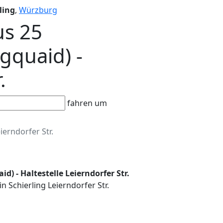
ling
,
Würzburg
us 25
gquaid) -
.
fahren um
ierndorfer Str.
d) - Haltestelle Leierndorfer Str.
n Schierling Leierndorfer Str.