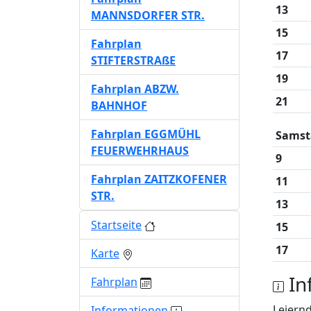
13
MANNSDORFER STR.
15
Fahrplan
17
STIFTERSTRAßE
19
Fahrplan ABZW.
21
BAHNHOF
Fahrplan EGGMÜHL
Samst
FEUERWEHRHAUS
9
Fahrplan ZAITZKOFENER
11
STR.
13
Startseite
15
17
Karte
In
Fahrplan
Leiernd
Informationen