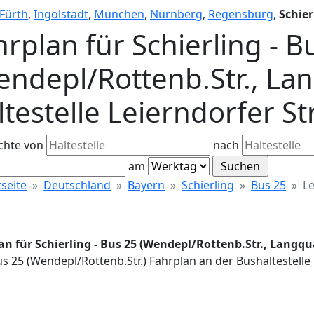
Fürth
,
Ingolstadt
,
München
,
Nürnberg
,
Regensburg
,
Schier
hrplan für Schierling - B
endepl/Rottenb.Str., Lan
testelle Leierndorfer Str
chte von
nach
am
tseite
Deutschland
Bayern
Schierling
Bus 25
Le
n für Schierling - Bus 25 (Wendepl/Rottenb.Str., Langquai
us 25 (Wendepl/Rottenb.Str.) Fahrplan an der Bushaltestelle i