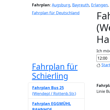
Fahrplan
:
Augsburg
,
Bayreuth
,
Erlangen
,
Fa
Fahrplan für Deutschland
(W
Hal
Ich mö
Fahrplan für
Star
Schierling
Fahrpla
Fahrplan Bus 25
Linie B
(Wendepl / Rottenb.Str.)
Fahrplan EGGMÜHL
BAHNHOF