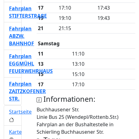
17
17:10
17:43
Fahrplan
STIFTERSTRAßE
19
19:10
19:43
21
21:15
Fahrplan
ABZW.
BAHNHOF
Samstag
11
11:10
Fahrplan
EGGMÜHL
13
13:10
FEUERWEHRHAUS
15
15:10
Fahrplan
17
17:10
ZAITZKOFENER
Informationen:
STR.
Buchhausener Str.
Startseite
Linie Bus 25 (Wendepl/Rottenb.Str.)
Fahrplan an der Bushaltestelle in
Karte
Schierling Buchhausener Str.