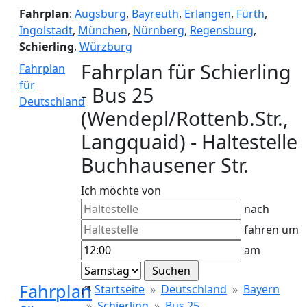
Fahrplan
:
Augsburg
,
Bayreuth
,
Erlangen
,
Fürth
,
Ingolstadt
,
München
,
Nürnberg
,
Regensburg
,
Schierling
,
Würzburg
Fahrplan für Schierling
Fahrplan
für
- Bus 25
Deutschland
(Wendepl/Rottenb.Str.,
Langquaid) - Haltestelle
Buchhausener Str.
Ich möchte von
nach
fahren um
am
Fahrplan
Startseite
Deutschland
Bayern
Schierling
Bus 25