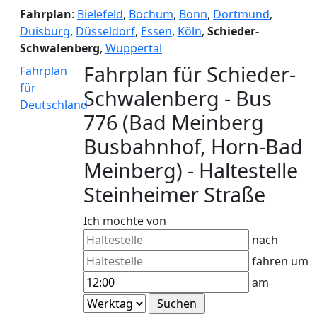
Fahrplan
:
Bielefeld
,
Bochum
,
Bonn
,
Dortmund
,
Duisburg
,
Düsseldorf
,
Essen
,
Köln
,
Schieder-
Schwalenberg
,
Wuppertal
Fahrplan für Schieder-
Fahrplan
für
Schwalenberg - Bus
Deutschland
776 (Bad Meinberg
Busbahnhof, Horn-Bad
Meinberg) - Haltestelle
Steinheimer Straße
Ich möchte von
nach
fahren um
am