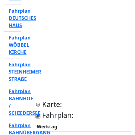
Fahrplan
DEUTSCHES
HAUS
Fahrplan
WÖBBEL
KIRCHE
Fahrplan
STEINHEIMER
STRAßE
Fahrplan
BAHNHOF
Karte:
/
SCHIEDERSEE
Fahrplan:
Fahrplan
Werktag
BAHNÜBERGANG