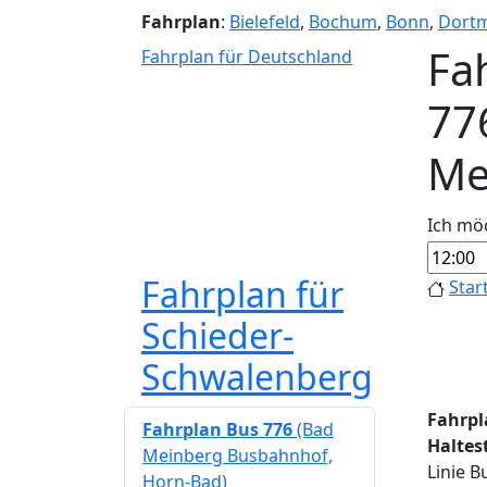
Fahrplan
:
Bielefeld
,
Bochum
,
Bonn
,
Dort
Fa
Fahrplan für Deutschland
77
Me
Ich mö
Fahrplan für
Star
Schieder-
Schwalenberg
Fahrpl
Fahrplan Bus 776
(Bad
Haltest
Meinberg Busbahnhof,
Linie 
Horn-Bad)