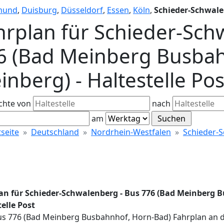
mund
,
Duisburg
,
Düsseldorf
,
Essen
,
Köln
,
Schieder-Schwal
hrplan für Schieder-Sch
6 (Bad Meinberg Busba
inberg) - Haltestelle Pos
chte von
nach
am
tseite
Deutschland
Nordrhein-Westfalen
Schieder-
an für Schieder-Schwalenberg - Bus 776 (Bad Meinberg 
elle Post
Bus 776 (Bad Meinberg Busbahnhof, Horn-Bad) Fahrplan an d