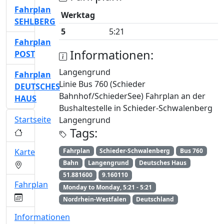
Fahrplan
Werktag
SEHLBERG
5
5:21
Fahrplan
Informationen:
POST
Langengrund
Fahrplan
Linie Bus 760 (Schieder
DEUTSCHES
Bahnhof/SchiederSee) Fahrplan an der
HAUS
Bushaltestelle in Schieder-Schwalenberg
Startseite
Langengrund
Tags:
Karte
Fahrplan
Schieder-Schwalenberg
Bus 760
Bahn
Langengrund
Deutsches Haus
51.881600
9.160110
Fahrplan
Monday to Monday, 5:21 - 5:21
Nordrhein-Westfalen
Deutschland
Informationen