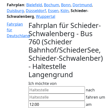
Fahrplan
:
Bielefeld
,
Bochum
,
Bonn
,
Dortmund
,
Duisburg
,
Düsseldorf
,
Essen
,
Köln
,
Schieder-
Schwalenberg
,
Wuppertal
Fahrplan für Schieder-
Fahrplan
für
Schwalenberg - Bus
Deutschland
760 (Schieder
Bahnhof/SchiederSee,
Schieder-Schwalenber)
- Haltestelle
Langengrund
Ich möchte von
nach
fahren um
am