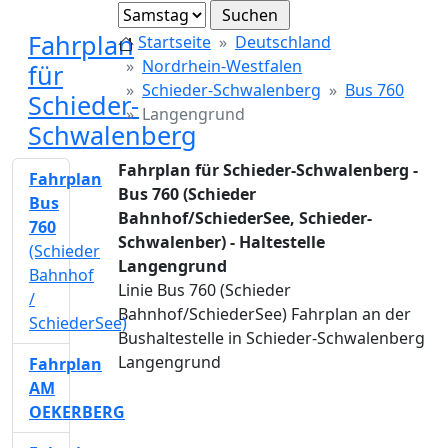
Fahrplan
Startseite
Deutschland
Nordrhein-Westfalen
für
Schieder-Schwalenberg
Bus 760
Schieder-
Langengrund
Schwalenberg
Fahrplan für Schieder-Schwalenberg -
Fahrplan
Bus 760 (Schieder
Bus
Bahnhof/SchiederSee, Schieder-
760
Schwalenber) - Haltestelle
(Schieder
Langengrund
Bahnhof
Linie Bus 760 (Schieder
/
Bahnhof/SchiederSee) Fahrplan an der
SchiederSee)
Bushaltestelle in Schieder-Schwalenberg
Langengrund
Fahrplan
AM
OEKERBERG