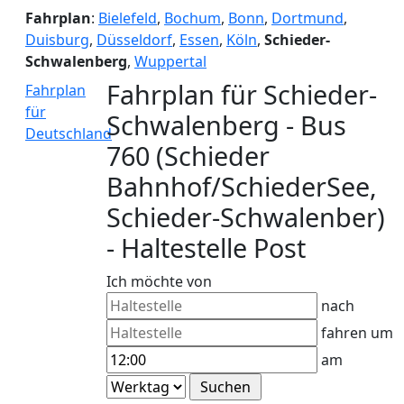
Fahrplan
:
Bielefeld
,
Bochum
,
Bonn
,
Dortmund
,
Duisburg
,
Düsseldorf
,
Essen
,
Köln
,
Schieder-
Schwalenberg
,
Wuppertal
Fahrplan für Schieder-
Fahrplan
für
Schwalenberg - Bus
Deutschland
760 (Schieder
Bahnhof/SchiederSee,
Schieder-Schwalenber)
- Haltestelle Post
Ich möchte von
nach
fahren um
am