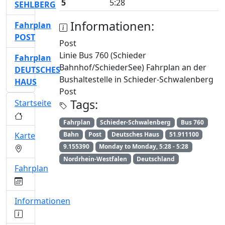
5
5:28
SEHLBERG
Informationen:
Fahrplan
POST
Post
Linie Bus 760 (Schieder
Fahrplan
Bahnhof/SchiederSee) Fahrplan an der
DEUTSCHES
Bushaltestelle in Schieder-Schwalenberg
HAUS
Post
Tags:
Startseite
Fahrplan
Schieder-Schwalenberg
Bus 760
Karte
Bahn
Post
Deutsches Haus
51.911100
9.155390
Monday to Monday, 5:28 - 5:28
Nordrhein-Westfalen
Deutschland
Fahrplan
Informationen