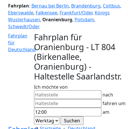
Fahrplan
:
Bernau bei Berlin
,
Brandenburg
,
Cottbus
,
Eberswalde
,
Falkensee
,
Frankfurt/Oder
,
Königs
Wusterhausen
,
Oranienburg
,
Potsdam
,
Schwedt/Oder
Fahrplan für
Fahrplan
für
Oranienburg - LT 804
Deutschland
(Birkenallee,
Oranienburg) -
Haltestelle Saarlandstr.
Ich möchte von
nach
fahren um
am
Startseite
Deutschland