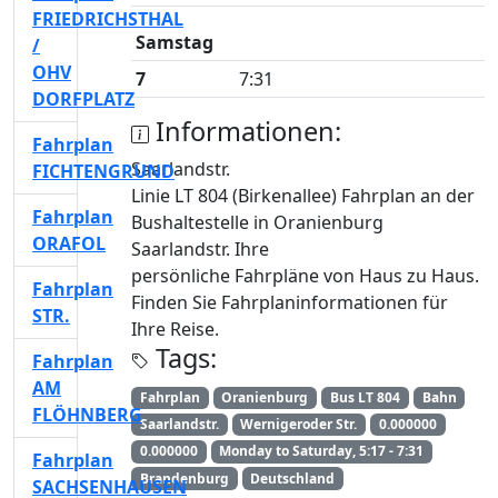
FRIEDRICHSTHAL
Samstag
/
OHV
7
7:31
DORFPLATZ
Informationen:
Fahrplan
Saarlandstr.
FICHTENGRUND
Linie LT 804 (Birkenallee) Fahrplan an der
Fahrplan
Bushaltestelle in Oranienburg
ORAFOL
Saarlandstr. Ihre
persönliche Fahrpläne von Haus zu Haus.
Fahrplan
Finden Sie Fahrplaninformationen für
STR.
Ihre Reise.
Tags:
Fahrplan
AM
Fahrplan
Oranienburg
Bus LT 804
Bahn
FLÖHNBERG
Saarlandstr.
Wernigeroder Str.
0.000000
0.000000
Monday to Saturday, 5:17 - 7:31
Fahrplan
Brandenburg
Deutschland
SACHSENHAUSEN