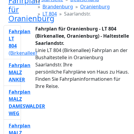
Fahrplan
Brandenburg
Oranienburg
für
LT 804
Saarlandstr.
Oranienburg
Fahrplan für Oranienburg - LT 804
Fahrplan
(Birkenallee, Oranienburg) - Haltestelle
LT
Saarlandstr.
804
Linie LT 804 (Birkenallee) Fahrplan an der
(Birkenallee)
Bushaltestelle in Oranienburg
Saarlandstr. Ihre
Fahrplan
persönliche Fahrpläne von Haus zu Haus.
MALZ
Finden Sie Fahrplaninformationen für
ANKER
Ihre Reise.
Fahrplan
MALZ
DAMESWALDER
WEG
Fahrplan
MALZ