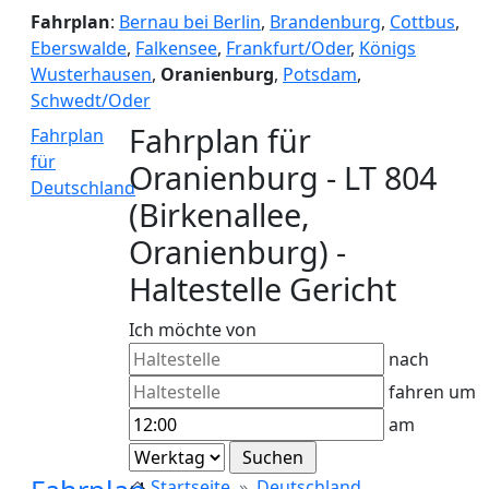
Fahrplan
:
Bernau bei Berlin
,
Brandenburg
,
Cottbus
,
Eberswalde
,
Falkensee
,
Frankfurt/Oder
,
Königs
Wusterhausen
,
Oranienburg
,
Potsdam
,
Schwedt/Oder
Fahrplan für
Fahrplan
für
Oranienburg - LT 804
Deutschland
(Birkenallee,
Oranienburg) -
Haltestelle Gericht
Ich möchte von
nach
fahren um
am
Startseite
Deutschland