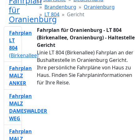
Fahrplan
Brandenburg
Oranienburg
für
LT 804
Gericht
Oranienburg
Fahrplan für Oranienburg - LT 804
Fahrplan
(Birkenallee, Oranienburg) - Haltestelle
LT
Gericht
804
Linie LT 804 (Birkenallee) Fahrplan an der
(Birkenallee)
Bushaltestelle in Oranienburg Gericht.
Ihre persönliche Fahrpläne von Haus zu
Fahrplan
Haus. Finden Sie Fahrplaninformationen
MALZ
für Ihre Reise.
ANKER
Fahrplan
MALZ
DAMESWALDER
WEG
Fahrplan
MALZ