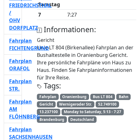
Samstag
FRIEDRICHSTHAL
/
7
7:27
OHV
DORFPLATZ
Informationen:
Gericht
Fahrplan
Linie LT 804 (Birkenallee) Fahrplan an der
FICHTENGRUND
Bushaltestelle in Oranienburg Gericht.
Fahrplan
Ihre persönliche Fahrpläne von Haus zu
ORAFOL
Haus. Finden Sie Fahrplaninformationen
für Ihre Reise.
Fahrplan
Tags:
STR.
Fahrplan
Oranienburg
Bus LT 804
Bahn
Fahrplan
Gericht
Wernigeroder Str.
52.749100
AM
13.237100
Monday to Saturday, 5:13 - 7:27
FLÖHNBERG
Brandenburg
Deutschland
Fahrplan
SACHSENHAUSEN