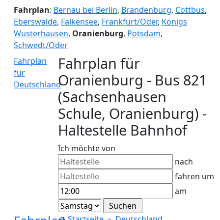
Fahrplan
:
Bernau bei Berlin
,
Brandenburg
,
Cottbus
,
Eberswalde
,
Falkensee
,
Frankfurt/Oder
,
Königs
Wusterhausen
,
Oranienburg
,
Potsdam
,
Schwedt/Oder
Fahrplan für
Fahrplan
für
Oranienburg - Bus 821
Deutschland
(Sachsenhausen
Schule, Oranienburg) -
Haltestelle Bahnhof
Ich möchte von
nach
fahren um
am
Startseite
Deutschland