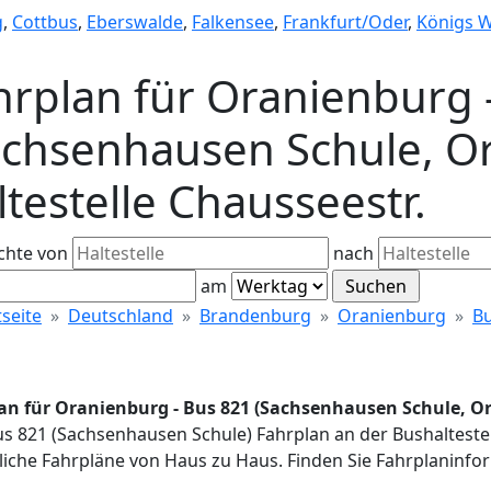
g
,
Cottbus
,
Eberswalde
,
Falkensee
,
Frankfurt/Oder
,
Königs 
hrplan für Oranienburg 
achsenhausen Schule, Or
ltestelle Chausseestr.
chte von
nach
am
tseite
Deutschland
Brandenburg
Oranienburg
Bu
an für Oranienburg - Bus 821 (Sachsenhausen Schule, Ora
us 821 (Sachsenhausen Schule) Fahrplan an der Bushalteste
iche Fahrpläne von Haus zu Haus. Finden Sie Fahrplaninfor