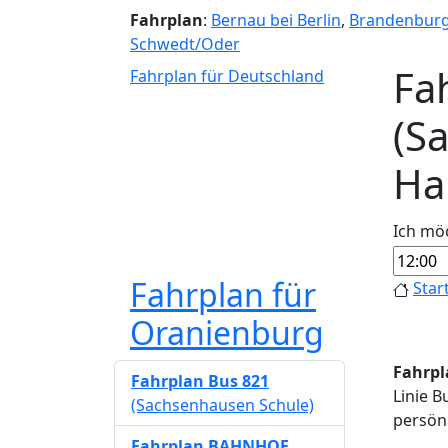
Fahrplan
:
Bernau bei Berlin
,
Brandenbur
Schwedt/Oder
Fa
Fahrplan für Deutschland
(S
Ha
Ich mö
Fahrplan für
Star
Oranienburg
Fahrpl
Fahrplan Bus 821
Linie B
(Sachsenhausen Schule)
persönl
Fahrplan BAHNHOF