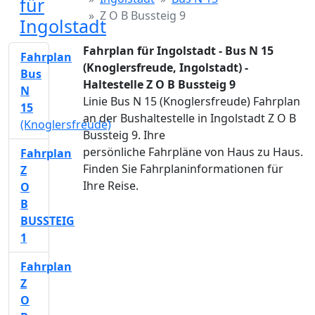
für
Z O B Bussteig 9
Ingolstadt
Fahrplan für Ingolstadt - Bus N 15
Fahrplan
(Knoglersfreude, Ingolstadt) -
Bus
Haltestelle Z O B Bussteig 9
N
Linie Bus N 15 (Knoglersfreude) Fahrplan
15
an der Bushaltestelle in Ingolstadt Z O B
(Knoglersfreude)
Bussteig 9. Ihre
persönliche Fahrpläne von Haus zu Haus.
Fahrplan
Finden Sie Fahrplaninformationen für
Z
Ihre Reise.
O
B
BUSSTEIG
1
Fahrplan
Z
O