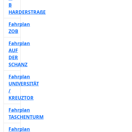
B
HARDERSTRAßE
Fahrplan
ZOB
Fahrplan
AUF
DER
SCHANZ
Fahrplan
UNIVERSITÄT
/
KREUZTOR
Fahrplan
TASCHENTURM
Fahrplan