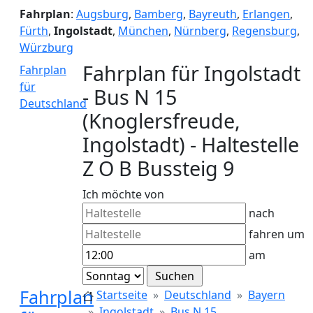
Fahrplan
:
Augsburg
,
Bamberg
,
Bayreuth
,
Erlangen
,
Fürth
,
Ingolstadt
,
München
,
Nürnberg
,
Regensburg
,
Würzburg
Fahrplan für Ingolstadt
Fahrplan
für
- Bus N 15
Deutschland
(Knoglersfreude,
Ingolstadt) - Haltestelle
Z O B Bussteig 9
Ich möchte von
nach
fahren um
am
Fahrplan
Startseite
Deutschland
Bayern
Ingolstadt
Bus N 15