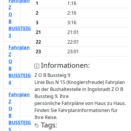
Fahrplan
1
1:16
Z
2
2:16
O
B
3
3:16
BUSSTEIG
21
21:01
3
22
22:01
Fahrplan
23
23:01
Z
O
Informationen:
B
Z O B Bussteig 9
BUSSTEIG
Linie Bus N 15 (Knoglersfreude) Fahrplan
4
an der Bushaltestelle in Ingolstadt Z O B
Fahrplan
Bussteig 9. Ihre
Z
persönliche Fahrpläne von Haus zu Haus.
O
Finden Sie Fahrplaninformationen für
B
Ihre Reise.
BUSSTEIG
Tags:
5