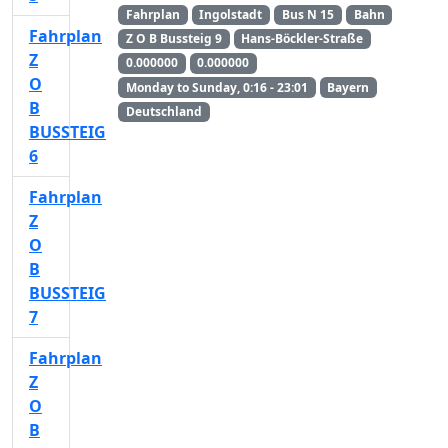
Fahrplan
Ingolstadt
Bus N 15
Bahn
Fahrplan
Z O B Bussteig 9
Hans-Böckler-Straße
Z
0.000000
0.000000
O
Monday to Sunday, 0:16 - 23:01
Bayern
B
Deutschland
BUSSTEIG
6
Fahrplan
Z
O
B
BUSSTEIG
7
Fahrplan
Z
O
B