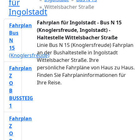
für
Wittelsbacher Straße
Ingolstadt
Fahrplan für Ingolstadt - Bus N 15
Fahrplan
(Knoglersfreude, Ingolstadt) -
Bus
Haltestelle Wittelsbacher Straße
N
Linie Bus N 15 (Knoglersfreude) Fahrplan
15
an der Bushaltestelle in Ingolstadt
(Knoglersfreude)
Wittelsbacher Straße. Ihre
persönliche Fahrpläne von Haus zu Haus.
Fahrplan
Finden Sie Fahrplaninformationen für
Z
Ihre Reise.
O
B
BUSSTEIG
1
Fahrplan
Z
O