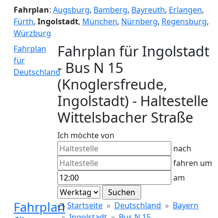
Fahrplan
:
Augsburg
,
Bamberg
,
Bayreuth
,
Erlangen
,
Fürth
,
Ingolstadt
,
München
,
Nürnberg
,
Regensburg
,
Würzburg
Fahrplan für Ingolstadt
Fahrplan
für
- Bus N 15
Deutschland
(Knoglersfreude,
Ingolstadt) - Haltestelle
Wittelsbacher Straße
Ich möchte von
nach
fahren um
am
Fahrplan
Startseite
Deutschland
Bayern
Ingolstadt
Bus N 15