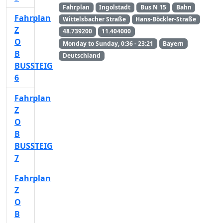
Fahrplan
Ingolstadt
Bus N 15
Bahn
Fahrplan
Wittelsbacher Straße
Hans-Böckler-Straße
Z
48.739200
11.404000
O
Monday to Sunday, 0:36 - 23:21
Bayern
B
Deutschland
BUSSTEIG
6
Fahrplan
Z
O
B
BUSSTEIG
7
Fahrplan
Z
O
B