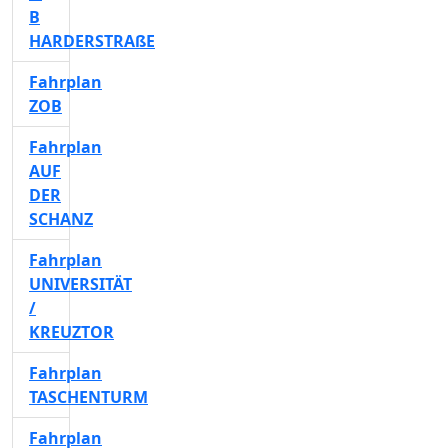
B
HARDERSTRAßE
Fahrplan
ZOB
Fahrplan
AUF
DER
SCHANZ
Fahrplan
UNIVERSITÄT
/
KREUZTOR
Fahrplan
TASCHENTURM
Fahrplan