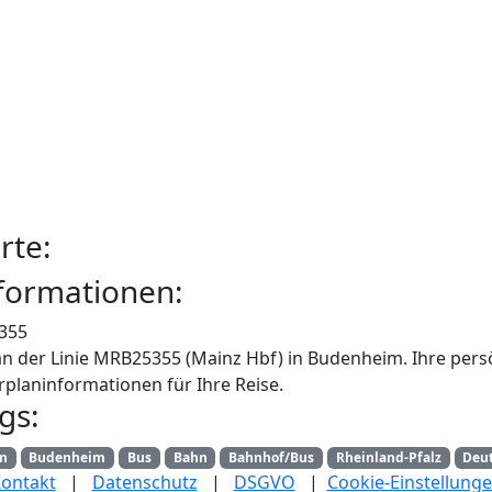
rte:
formationen:
355
an der Linie MRB25355 (Mainz Hbf) in Budenheim. Ihre pers
rplaninformationen für Ihre Reise.
gs:
an
Budenheim
Bus
Bahn
Bahnhof/Bus
Rheinland-Pfalz
Deu
ontakt
|
Datenschutz
|
DSGVO
|
Cookie-Einstellung