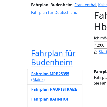
Fahrplan
:
Budenheim
,
Frankenthal
,
Kais
Fa
Fahrplan für Deutschland
Hb
Ich mö
Fahrplan für
Star
Budenheim
Fahrpl
Fahrplan MRB25355
Fahrpl
(Mainz)
Sie Fah
Fahrplan HAUPTSTRAßE
Fahrplan BAHNHOF