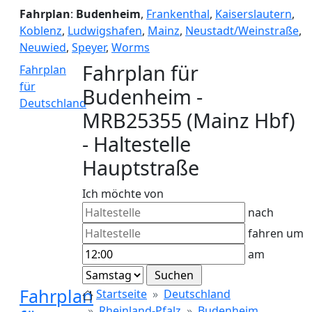
Fahrplan
:
Budenheim
,
Frankenthal
,
Kaiserslautern
,
Koblenz
,
Ludwigshafen
,
Mainz
,
Neustadt/Weinstraße
,
Neuwied
,
Speyer
,
Worms
Fahrplan für
Fahrplan
für
Budenheim -
Deutschland
MRB25355 (Mainz Hbf)
- Haltestelle
Hauptstraße
Ich möchte von
nach
fahren um
am
Fahrplan
Startseite
Deutschland
Rheinland-Pfalz
Budenheim