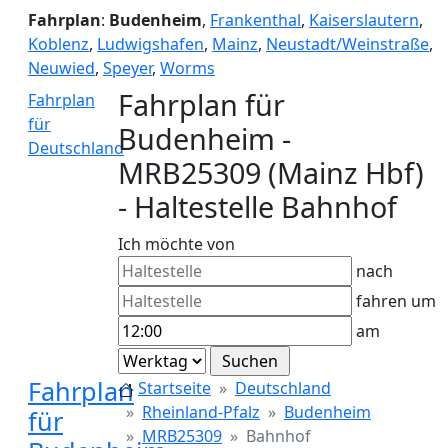
Fahrplan
:
Budenheim
,
Frankenthal
,
Kaiserslautern
,
Koblenz
,
Ludwigshafen
,
Mainz
,
Neustadt/Weinstraße
,
Neuwied
,
Speyer
,
Worms
Fahrplan für
Fahrplan
für
Budenheim -
Deutschland
MRB25309 (Mainz Hbf)
- Haltestelle Bahnhof
Ich möchte von
nach
fahren um
am
Fahrplan
Startseite
Deutschland
Rheinland-Pfalz
Budenheim
für
MRB25309
Bahnhof