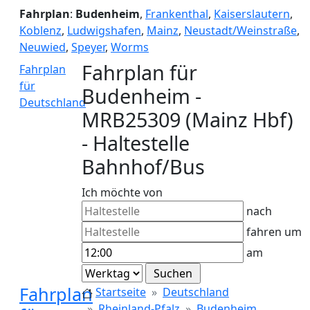
Fahrplan
:
Budenheim
,
Frankenthal
,
Kaiserslautern
,
Koblenz
,
Ludwigshafen
,
Mainz
,
Neustadt/Weinstraße
,
Neuwied
,
Speyer
,
Worms
Fahrplan für
Fahrplan
für
Budenheim -
Deutschland
MRB25309 (Mainz Hbf)
- Haltestelle
Bahnhof/Bus
Ich möchte von
nach
fahren um
am
Fahrplan
Startseite
Deutschland
Rheinland-Pfalz
Budenheim