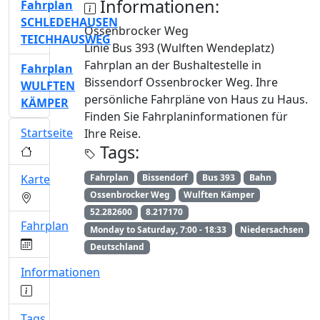
Informationen:
Fahrplan
SCHLEDEHAUSEN
Ossenbrocker Weg
TEICHHAUSWEG
Linie Bus 393 (Wulften Wendeplatz)
Fahrplan an der Bushaltestelle in
Fahrplan
Bissendorf Ossenbrocker Weg. Ihre
WULFTEN
persönliche Fahrpläne von Haus zu Haus.
KÄMPER
Finden Sie Fahrplaninformationen für
Startseite
Ihre Reise.
Tags:
Karte
Fahrplan
Bissendorf
Bus 393
Bahn
Ossenbrocker Weg
Wulften Kämper
52.282600
8.217170
Fahrplan
Monday to Saturday, 7:00 - 18:33
Niedersachsen
Deutschland
Informationen
Tags