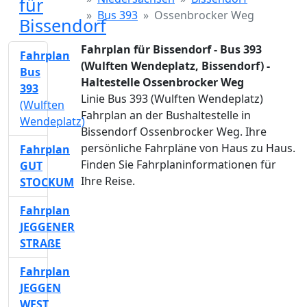
für
Bus 393
Ossenbrocker Weg
Bissendorf
Fahrplan für Bissendorf - Bus 393
Fahrplan
(Wulften Wendeplatz, Bissendorf) -
Bus
Haltestelle Ossenbrocker Weg
393
Linie Bus 393 (Wulften Wendeplatz)
(Wulften
Fahrplan an der Bushaltestelle in
Wendeplatz)
Bissendorf Ossenbrocker Weg. Ihre
persönliche Fahrpläne von Haus zu Haus.
Fahrplan
Finden Sie Fahrplaninformationen für
GUT
Ihre Reise.
STOCKUM
Fahrplan
JEGGENER
STRAßE
Fahrplan
JEGGEN
WEST