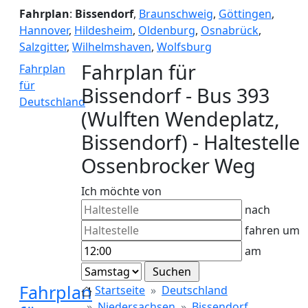
Fahrplan
:
Bissendorf
,
Braunschweig
,
Göttingen
,
Hannover
,
Hildesheim
,
Oldenburg
,
Osnabrück
,
Salzgitter
,
Wilhelmshaven
,
Wolfsburg
Fahrplan für
Fahrplan
für
Bissendorf - Bus 393
Deutschland
(Wulften Wendeplatz,
Bissendorf) - Haltestelle
Ossenbrocker Weg
Ich möchte von
nach
fahren um
am
Fahrplan
Startseite
Deutschland
Niedersachsen
Bissendorf