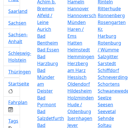
Achim b.
Hameln
Rinteln
Bremen
Hannover
Ritterhude
Saarland
Alfeld /
Hannoversch
Ronnenberg
Leine
Münden
Rosengarten
Sachsen
Aurich
Haren /
Kr.
Sachsen-
Bad
Ems
Harburg
Anhalt
Bentheim
Hatten
Rotenburg
Bad Essen
Helmstedt
/ Wümme
Schleswig-
Bad
Hemmingen
Salzgitter
Holstein
Harzburg
Herzberg
Sarstedt
Bad
am Harz
Schiffdorf
Thüringen
Münder
Hessisch
Schneverding
Startseite
am
Oldendorf
Schortens
Deister
Hildesheim
Schwanewed
Bad
Holzminden
Seelze
Fahrplan
Pyrmont
Hude /
Seesen
Bad
Oldenburg
Seevetal
Salzdetfurth
Isernhagen
Sehnde
Tags
Bad
Jever
Soltau