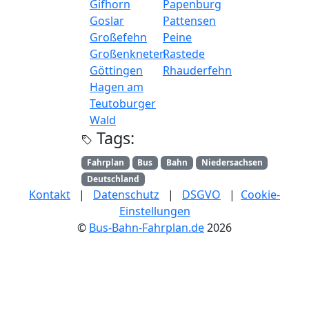
Gifhorn
Papenburg
Goslar
Pattensen
Großefehn
Peine
Großenkneten
Rastede
Göttingen
Rhauderfehn
Hagen am
Teutoburger
Wald
Tags:
Fahrplan
Bus
Bahn
Niedersachsen
Deutschland
Kontakt
|
Datenschutz
|
DSGVO
|
Cookie-
Einstellungen
©
Bus-Bahn-Fahrplan.de
2026