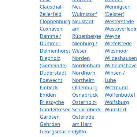
Clausthal-
Neu
Wennigsen
Zellerfeld
Wulmstorf
(Deister)
Cloppenburg
Neustadt
Westerstede
Cuxhaven
am
Westoverledi
Damme /
Rübenberge
Weyhe
Dümmer
Nienburg /
Wiefelstede
Delmenhorst
Weser
Wiesmoor
Diepholz
Norden
Wildeshausen
(Gemeinde)
Nordenham
Wilhelmshav
Duderstadt
Nordhorn
Winsen /
Edewecht
Northeim
Luhe
Einbeck
Oldenburg
Wittmund
Emden
Osnabrück
Wolfenbüttel
Friesoythe
Osterholz-
Wolfsburg
Ganderkesee
Scharmbeck
Wunstorf
Garbsen
Osterode
Gehrden
am Harz
Georgsmarienhütte
Oyten