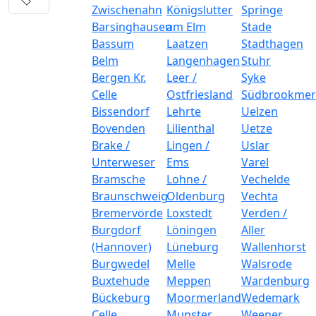
Zwischenahn
Königslutter
Springe
Barsinghausen
am Elm
Stade
Bassum
Laatzen
Stadthagen
Belm
Langenhagen
Stuhr
Bergen Kr.
Leer /
Syke
Celle
Ostfriesland
Südbrookmer
Bissendorf
Lehrte
Uelzen
Bovenden
Lilienthal
Uetze
Brake /
Lingen /
Uslar
Unterweser
Ems
Varel
Bramsche
Lohne /
Vechelde
Braunschweig
Oldenburg
Vechta
Bremervörde
Loxstedt
Verden /
Burgdorf
Löningen
Aller
(Hannover)
Lüneburg
Wallenhorst
Burgwedel
Melle
Walsrode
Buxtehude
Meppen
Wardenburg
Bückeburg
Moormerland
Wedemark
Celle
Munster
Weener