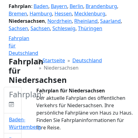
Fahrplan
:
Baden
,
Bayern
,
Berlin
,
Brandenburg
,
Bremen
,
Hamburg
,
Hessen
,
Mecklenburg
,
Niedersachsen
,
Nordrhein
,
Rheinland
,
Saarland
,
Sachsen
,
Sachsen
,
Schleswig
,
Thüringen
Fahrplan
für
Deutschland
Fahrplan
Startseite
Deutschland
Niedersachsen
für
Niedersachsen
Fahrplan für Niedersachsen
Fahrplan:
Der aktuelle Fahrplan des öffentlichen
Verkehrs für Niedersachsen. Ihre
persönliche Fahrpläne von Haus zu Haus.
Baden-
Finden Sie Fahrplaninformationen für
Württemberg
Ihre Reise.