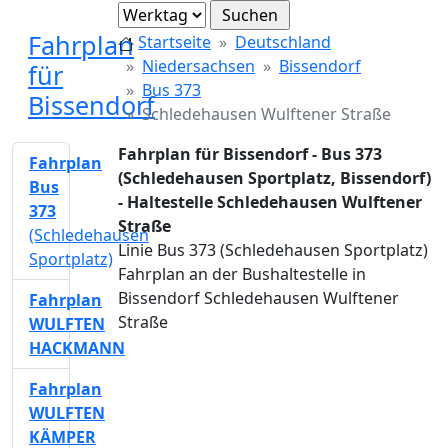
Fahrplan
Startseite
Deutschland
Niedersachsen
Bissendorf
für
Bus 373
Bissendorf
Schledehausen Wulftener Straße
Fahrplan für Bissendorf - Bus 373
Fahrplan
(Schledehausen Sportplatz, Bissendorf)
Bus
- Haltestelle Schledehausen Wulftener
373
Straße
(Schledehausen
Linie Bus 373 (Schledehausen Sportplatz)
Sportplatz)
Fahrplan an der Bushaltestelle in
Bissendorf Schledehausen Wulftener
Fahrplan
Straße
WULFTEN
HACKMANN
Fahrplan
WULFTEN
KÄMPER