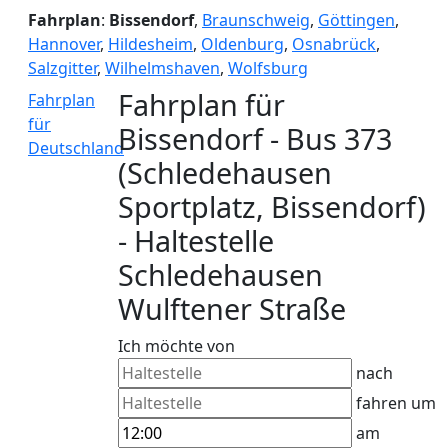
Fahrplan
:
Bissendorf
,
Braunschweig
,
Göttingen
,
Hannover
,
Hildesheim
,
Oldenburg
,
Osnabrück
,
Salzgitter
,
Wilhelmshaven
,
Wolfsburg
Fahrplan für
Fahrplan
für
Bissendorf - Bus 373
Deutschland
(Schledehausen
Sportplatz, Bissendorf)
- Haltestelle
Schledehausen
Wulftener Straße
Ich möchte von
nach
fahren um
am