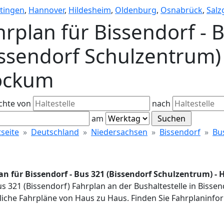
tingen
,
Hannover
,
Hildesheim
,
Oldenburg
,
Osnabrück
,
Salzg
hrplan für Bissendorf - 
issendorf Schulzentrum) 
ockum
chte von
nach
am
tseite
Deutschland
Niedersachsen
Bissendorf
Bu
an für Bissendorf - Bus 321 (Bissendorf Schulzentrum) - 
us 321 (Bissendorf) Fahrplan an der Bushaltestelle in Bisse
iche Fahrpläne von Haus zu Haus. Finden Sie Fahrplaninfor