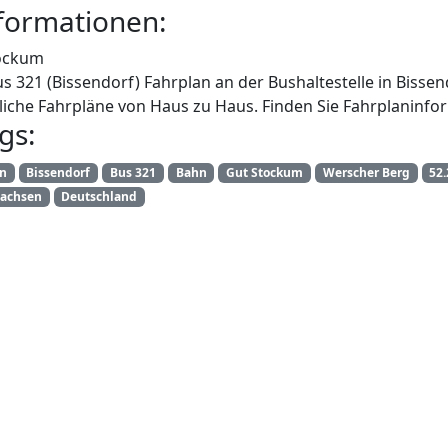
formationen:
ockum
us 321 (Bissendorf) Fahrplan an der Bushaltestelle in Bisse
iche Fahrpläne von Haus zu Haus. Finden Sie Fahrplaninfor
gs:
an
Bissendorf
Bus 321
Bahn
Gut Stockum
Werscher Berg
52
sachsen
Deutschland