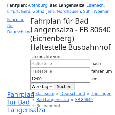
Fahrplan
:
Altenburg
,
Bad Langensalza
,
Eisenach
,
Erfurt
,
Gera
,
Gotha
,
Jena
,
Nordhausen
,
Suhl
,
Weimar
Fahrplan für Bad
Fahrplan
für
Langensalza - EB 80640
Deutschland
(Eichenberg) -
Haltestelle Busbahnhof
Ich möchte von
nach
fahren um
am
Fahrplan
Startseite
Deutschland
Thüringen
Bad Langensalza
EB 80640
für Bad
Busbahnhof
Langensalza