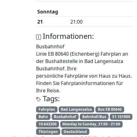
Sonntag
21
21:00
Informationen:
Busbahnhof
Linie EB 80640 (Eichenberg) Fahrplan an
der Bushaltestelle in Bad Langensalza
Busbahnhof. Ihre
persönliche Fahrpläne von Haus zu Haus.
Finden Sie Fahrplaninformationen für
Ihre Reise.
Tags:
Fahrplan
Bad Langensalza
Bus EB 80640
Bahn
Busbahnhof
Bahnhof/Bus
51.101900
10.643200
Monday to Sunday, 21:00 - 21:00
Thüringen
Deutschland