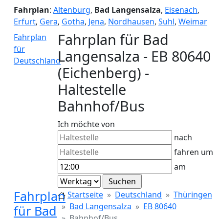
Fahrplan
:
Altenburg
,
Bad Langensalza
,
Eisenach
,
Erfurt
,
Gera
,
Gotha
,
Jena
,
Nordhausen
,
Suhl
,
Weimar
Fahrplan für Bad
Fahrplan
für
Langensalza - EB 80640
Deutschland
(Eichenberg) -
Haltestelle
Bahnhof/Bus
Ich möchte von
nach
fahren um
am
Fahrplan
Startseite
Deutschland
Thüringen
Bad Langensalza
EB 80640
für Bad
Bahnhof/Bus