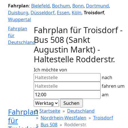
Fahrplan
:
Bielefeld
,
Bochum
,
Bonn
,
Dortmund
,
Duisburg
,
Düsseldorf
,
Essen
,
Köln
,
Troisdorf
,
Wuppertal
Fahrplan für Troisdorf -
Fahrplan
für
Bus 508 (Sankt
Deutschland
Augustin Markt) -
Haltestelle Rodderstr.
Ich möchte von
nach
fahren um
am
Fahrplan
Startseite
Deutschland
Nordrhein-Westfalen
Troisdorf
für
Bus 508
Rodderstr.