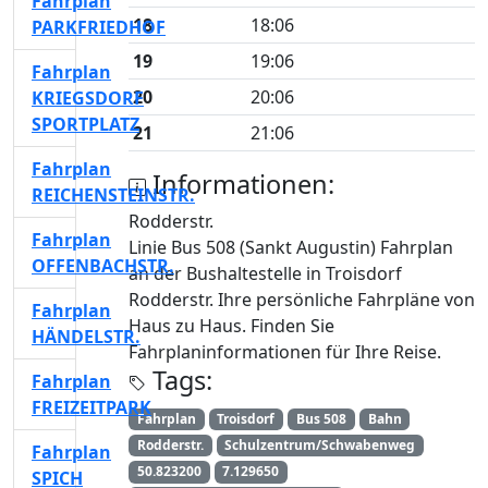
Fahrplan
18
18:06
PARKFRIEDHOF
19
19:06
Fahrplan
20
20:06
KRIEGSDORF
SPORTPLATZ
21
21:06
Fahrplan
Informationen:
REICHENSTEINSTR.
Rodderstr.
Fahrplan
Linie Bus 508 (Sankt Augustin) Fahrplan
OFFENBACHSTR.
an der Bushaltestelle in Troisdorf
Rodderstr. Ihre persönliche Fahrpläne von
Fahrplan
Haus zu Haus. Finden Sie
HÄNDELSTR.
Fahrplaninformationen für Ihre Reise.
Tags:
Fahrplan
FREIZEITPARK
Fahrplan
Troisdorf
Bus 508
Bahn
Rodderstr.
Schulzentrum/Schwabenweg
Fahrplan
50.823200
7.129650
SPICH