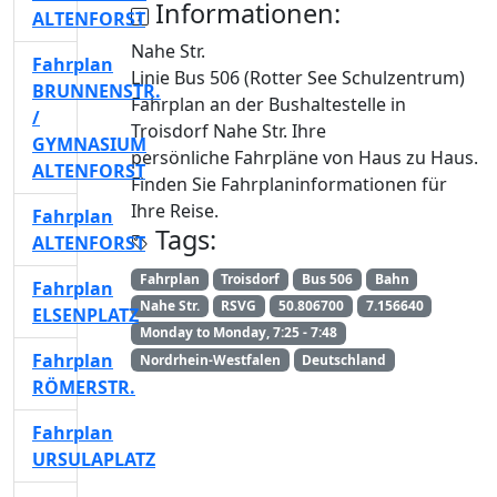
Informationen:
ALTENFORST
Nahe Str.
Fahrplan
Linie Bus 506 (Rotter See Schulzentrum)
BRUNNENSTR.
Fahrplan an der Bushaltestelle in
/
Troisdorf Nahe Str. Ihre
GYMNASIUM
persönliche Fahrpläne von Haus zu Haus.
ALTENFORST
Finden Sie Fahrplaninformationen für
Ihre Reise.
Fahrplan
Tags:
ALTENFORST
Fahrplan
Troisdorf
Bus 506
Bahn
Fahrplan
Nahe Str.
RSVG
50.806700
7.156640
ELSENPLATZ
Monday to Monday, 7:25 - 7:48
Fahrplan
Nordrhein-Westfalen
Deutschland
RÖMERSTR.
Fahrplan
URSULAPLATZ