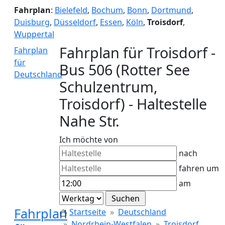
Fahrplan
:
Bielefeld
,
Bochum
,
Bonn
,
Dortmund
,
Duisburg
,
Düsseldorf
,
Essen
,
Köln
,
Troisdorf
,
Wuppertal
Fahrplan für Troisdorf -
Fahrplan
für
Bus 506 (Rotter See
Deutschland
Schulzentrum,
Troisdorf) - Haltestelle
Nahe Str.
Ich möchte von
nach
fahren um
am
Fahrplan
Startseite
Deutschland
Nordrhein-Westfalen
Troisdorf