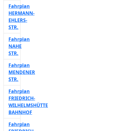
Fahrplan
HERMANN-
EHLERS-
STR.
Fahrplan
NAHE
STR.
Fahrplan
MENDENER
STR.
Fahrplan
FRIEDRICH-
WILHELMSHÜTTE
BAHNHOF
Fahrplan