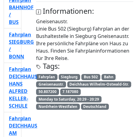
Fahrplan
BAHNHOF
Informationen:
/
Gneisenaustr.
BUS
Linie Bus 502 (Siegburg) Fahrplan an der
Fahrplan
Bushaltestelle in Siegburg Gneisenaustr.
SIEGBURG
Ihre persönliche Fahrpläne von Haus zu
/
Haus. Finden Sie Fahrplaninformationen
BONN
für Ihre Reise.
Tags:
Fahrplan
DEICHHAUS
Fahrplan
Siegburg
Bus 502
Bahn
HANS
Gneisenaustr.
Deichhaus Wilhelm-Ostwald-Str.
ALFRED
50.807200
7.187080
KELLER-
Monday to Saturday, 20:29 - 20:29
SCHULE
Nordrhein-Westfalen
Deutschland
Fahrplan
DEICHHAUS
AM