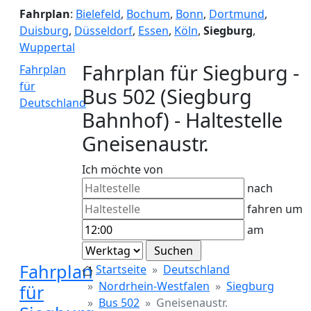
Fahrplan
:
Bielefeld
,
Bochum
,
Bonn
,
Dortmund
,
Duisburg
,
Düsseldorf
,
Essen
,
Köln
,
Siegburg
,
Wuppertal
Fahrplan für Siegburg -
Fahrplan
für
Bus 502 (Siegburg
Deutschland
Bahnhof) - Haltestelle
Gneisenaustr.
Ich möchte von
nach
fahren um
am
Fahrplan
Startseite
Deutschland
Nordrhein-Westfalen
Siegburg
für
Bus 502
Gneisenaustr.