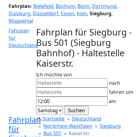
Fahrplan
:
Bielefeld
,
Bochum
,
Bonn
,
Dortmund
,
Duisburg
,
Düsseldorf
,
Essen
,
Köln
,
Siegburg
,
Wuppertal
Fahrplan für Siegburg -
Fahrplan
für
Bus 501 (Siegburg
Deutschland
Bahnhof) - Haltestelle
Kaiserstr.
Ich möchte von
nach
fahren um
am
Fahrplan
Startseite
Deutschland
Nordrhein-Westfalen
Siegburg
für
Bus 501
Kaiserstr.