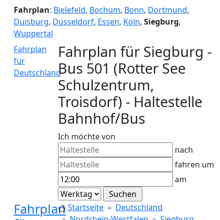
Fahrplan
:
Bielefeld
,
Bochum
,
Bonn
,
Dortmund
,
Duisburg
,
Düsseldorf
,
Essen
,
Köln
,
Siegburg
,
Wuppertal
Fahrplan für Siegburg -
Fahrplan
für
Bus 501 (Rotter See
Deutschland
Schulzentrum,
Troisdorf) - Haltestelle
Bahnhof/Bus
Ich möchte von
nach
fahren um
am
Fahrplan
Startseite
Deutschland
Nordrhein-Westfalen
Siegburg