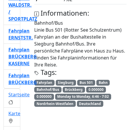
WALDSTR.
Informationen:
/
SPORTPLATZ
Bahnhof/Bus
Linie Bus 501 (Rotter See Schulzentrum)
Fahrplan
Fahrplan an der Bushaltestelle in
ERNSTSTR.
Siegburg Bahnhof/Bus. Ihre
Fahrplan
persönliche Fahrpläne von Haus zu Haus.
BRÜCKBERG
Finden Sie Fahrplaninformationen für
KASERNE
Ihre Reise.
Tags:
Fahrplan
BRÜCKBERG
Fahrplan
Siegburg
Bus 501
Bahn
Bahnhof/Bus
Brückberg
0.000000
Startseite
0.000000
Monday to Monday, 6:46 - 7:02
Nordrhein-Westfalen
Deutschland
Karte