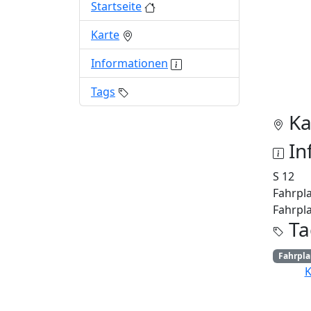
Startseite
Karte
Informationen
Tags
Ka
In
S 12
Fahrpla
Fahrpla
Ta
Fahrpl
K