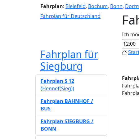
Fahrplan
:
Bielefeld
,
Bochum
,
Bonn
,
Dort
Fa
Fahrplan für Deutschland
Ich mö
Fahrplan für
Star
Siegburg
Fahrpla
Fahrplan S 12
Fahrpla
(Hennef(Sieg))
Fahrpla
Fahrplan BAHNHOF /
BUS
Fahrplan SIEGBURG /
BONN