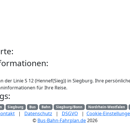
rte:
formationen:
n der Linie S 12 (Hennef(Sieg)) in Siegburg. Ihre persönlic
ninformationen für Ihre Reise.
gs:
an
Siegburg
Bus
Bahn
Siegburg/Bonn
Nordrhein-Westfalen
ontakt
|
Datenschutz
|
DSGVO
|
Cookie-Einstellung
©
Bus-Bahn-Fahrplan.de
2026