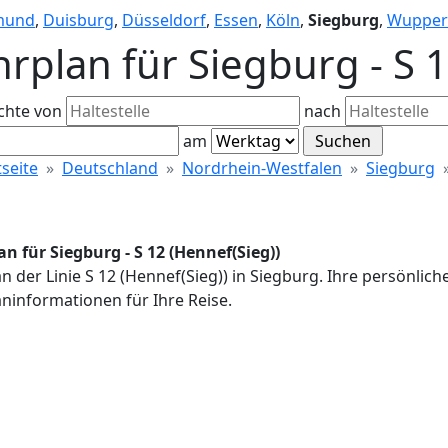
mund
,
Duisburg
,
Düsseldorf
,
Essen
,
Köln
,
Siegburg
,
Wupper
hrplan für Siegburg - S 
chte von
nach
am
tseite
Deutschland
Nordrhein-Westfalen
Siegburg
n für Siegburg - S 12 (Hennef(Sieg))
n der Linie S 12 (Hennef(Sieg)) in Siegburg. Ihre persönlic
ninformationen für Ihre Reise.